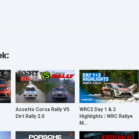
ek:
-
Assetto Corsa Rally VS
WRC2 Day 1 & 2
Dirt Rally 2.0
Highlights | WRC Rallye
M...