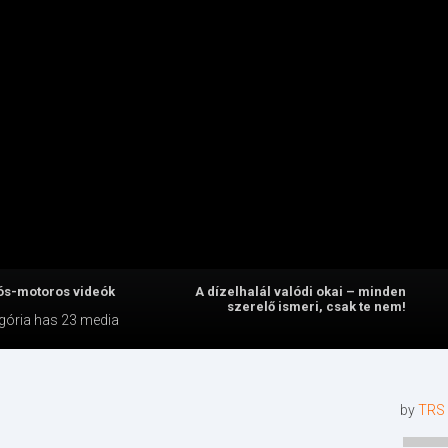
ós-motoros videók
A dízelhalál valódi okai – minden
szerelő ismeri, csak te nem!
gória
has 23 media
by
TRS 