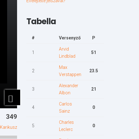
Elfelejtette jelszavát?
Tabella
#
Versenyző
P
Arvid
1
51
Lindblad
Max
2
23.5
Verstappen
Alexander
3
21
Albon
Carlos
4
0
Sainz
349
Charles
5
0
Karikusz
Leclerc