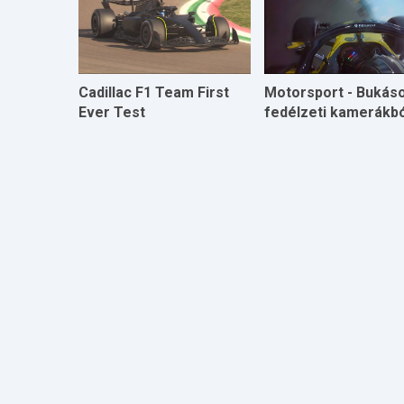
Cadillac F1 Team First
Motorsport - Bukás
Ever Test
fedélzeti kamerákbó