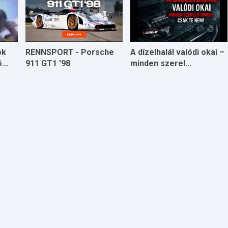
ok
RENNSPORT - Porsche
A dízelhalál valódi okai –
...
911 GT1 '98
minden szerel...