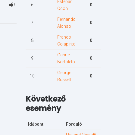
Esteban
0
6
0
Ocon
Fernando
7
0
Alonso
Franco
8
0
Colapinto
Gabriel
9
0
Bortoleto
George
10
0
Russell
Következő
esemény
Időpont
Forduló