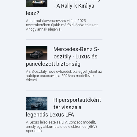
- A Rally-k Királya
lesz?
A szimulátorversenyzés világa 2025
novemberében újabb mérföldkőhöz érkezett.
Ahogy annak idején a...
Mercedes-Benz S-
osztály - Luxus és
páncélozott biztonság
Az S-osztály neve évtizedek óta egyet jelent az
autóipar csúcsával, a 2026-os modellévre
érkező...
Hipersportautóként
tér vissza a
legendás Lexus LFA
A Lexus leleplezte az LFA Concept modellt,
amely egy akkumulátoros elektromos (BEV)
sportautó...