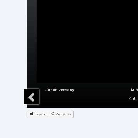
Japán verseny
Aut
Kate
Tetszik
Megosztás