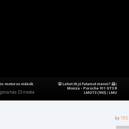
ós-motoros videók
😤 Lehet itt jó futamot menni? 🤗 |
Monza - Porsche 911 GT3 R
gória
has 23 media
LMGT3 (992) | LMU
by
TRS 