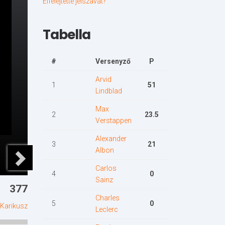
Elfelejtette jelszavát?
Tabella
#
Versenyző
P
Arvid
1
51
Lindblad
Max
2
23.5
Verstappen
Alexander
3
21
Albon
Carlos
4
0
Sainz
377
Charles
5
0
Karikusz
Leclerc