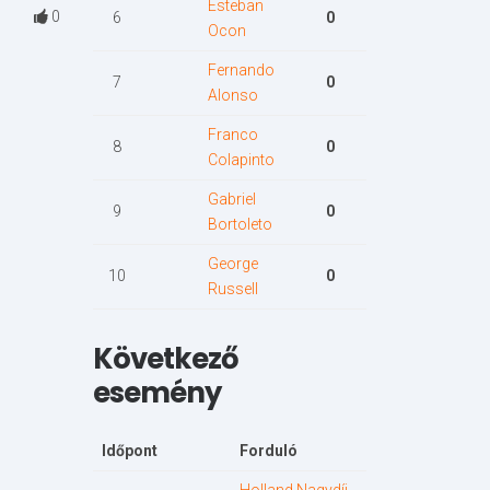
Esteban
0
6
0
Ocon
Fernando
7
0
Alonso
Franco
8
0
Colapinto
Gabriel
9
0
Bortoleto
George
10
0
Russell
Következő
esemény
Időpont
Forduló