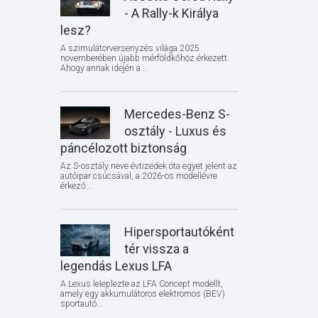
- A Rally-k Királya
lesz?
A szimulátorversenyzés világa 2025
novemberében újabb mérföldkőhöz érkezett.
Ahogy annak idején a...
Mercedes-Benz S-
osztály - Luxus és
páncélozott biztonság
Az S-osztály neve évtizedek óta egyet jelent az
autóipar csúcsával, a 2026-os modellévre
érkező...
Hipersportautóként
tér vissza a
legendás Lexus LFA
A Lexus leleplezte az LFA Concept modellt,
amely egy akkumulátoros elektromos (BEV)
sportautó...