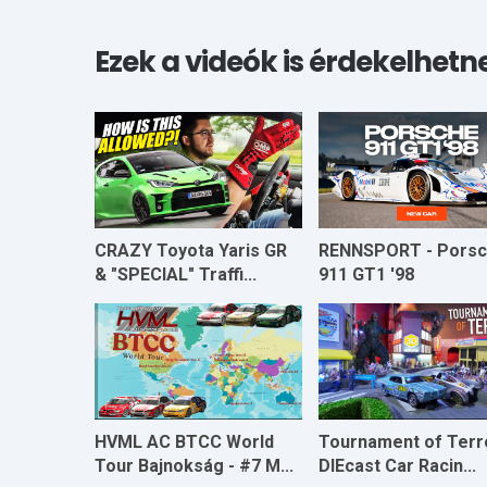
Ezek a videók is érdekelhetn
CRAZY Toyota Yaris GR
RENNSPORT - Pors
& "SPECIAL" Traffi...
911 GT1 '98
HVML AC BTCC World
Tournament of Terro
Tour Bajnokság - #7 M...
DIEcast Car Racin...