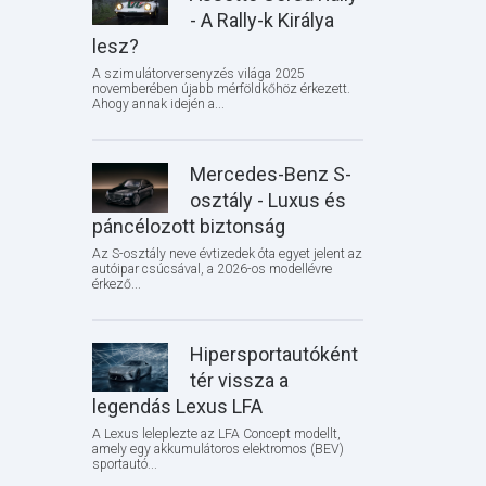
- A Rally-k Királya
lesz?
A szimulátorversenyzés világa 2025
novemberében újabb mérföldkőhöz érkezett.
Ahogy annak idején a...
Mercedes-Benz S-
osztály - Luxus és
páncélozott biztonság
Az S-osztály neve évtizedek óta egyet jelent az
autóipar csúcsával, a 2026-os modellévre
érkező...
Hipersportautóként
tér vissza a
legendás Lexus LFA
A Lexus leleplezte az LFA Concept modellt,
amely egy akkumulátoros elektromos (BEV)
sportautó...