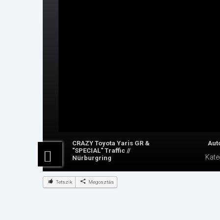
CRAZY Toyota Yaris GR &
Aut
"SPECIAL" Traffic //
Kate
Nürburgring
Tetszik
Megosztás