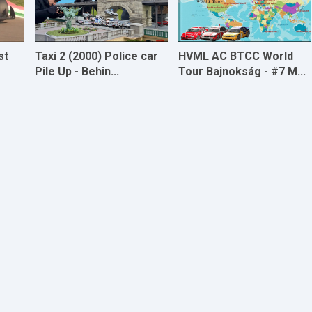
st
Taxi 2 (2000) Police car
HVML AC BTCC World
Pile Up - Behin...
Tour Bajnokság - #7 M...