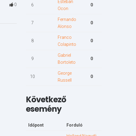
Esteban
0
6
0
Ocon
Fernando
7
0
Alonso
Franco
8
0
Colapinto
Gabriel
9
0
Bortoleto
George
10
0
Russell
Következő
esemény
Időpont
Forduló