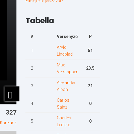
Elfelejtette jelszavát?
Tabella
#
Versenyző
P
Arvid
1
51
Lindblad
Max
2
23.5
Verstappen
Alexander
3
21
Albon
Carlos
4
0
Sainz
327
Charles
5
0
Karikusz
Leclerc