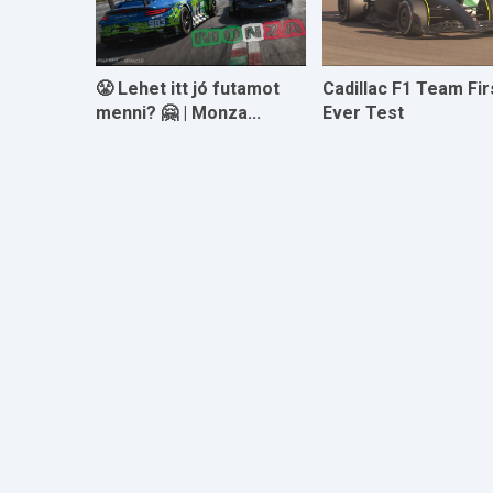
😤 Lehet itt jó futamot
Cadillac F1 Team Fir
menni? 🤗 | Monza...
Ever Test