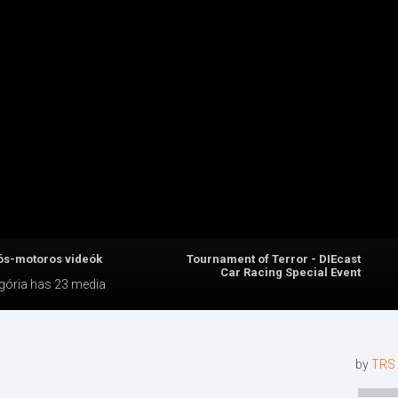
ós-motoros videók
Tournament of Terror - DIEcast
Car Racing Special Event
gória
has 23 media
by
TRS 