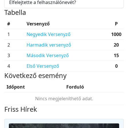
Elfelejtette a felhasználónevét?
Tabella
#
Versenyző
P
1
Negyedik Versenyző
1000
2
Harmadik versenyző
20
3
Második Versenyző
15
4
Első Versenyző
0
Következő esemény
Időpont
Forduló
Nincs megjeleníthető adat.
Friss Hírek